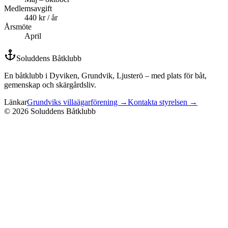
Medlemsavgift
440 kr / år
Årsmöte
April
Soluddens Båtklubb
En båtklubb i Dyviken, Grundvik, Ljusterö – med plats för båt,
gemenskap och skärgårdsliv.
Länkar
Grundviks villaägarförening →
Kontakta styrelsen →
©
2026
Soluddens Båtklubb