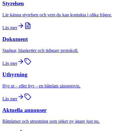
Styrelsen
Lär känna styrelsen och vem du kan kontakta i olika frågor.
Läs mer
Dokument
Stadgar, blanketter och tidigare protokoll.
Läs mer
Uthyrning
Hyr ut – eller hyr – en båtplats säsongsvis.
Läs mer
Aktuella annonser
Båtplatser och utrustning som söker ny ägare just nu.