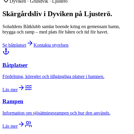
Dyviken · Grundvik · Ljusterö
Skärgårdsliv i Dyviken på Ljusterö.
Soluddens Båtklubb samlar boende kring en gemensam hamn,
brygga och ramp – med plats för båten och tid för havet.
Se båtplatser
Kontakta styrelsen
Båtplatser
Fördelning, köregler och tillgängliga platser i hamnen.
Läs mer
Rampen
Information om sjösättningsrampen och hur den används.
Läs mer