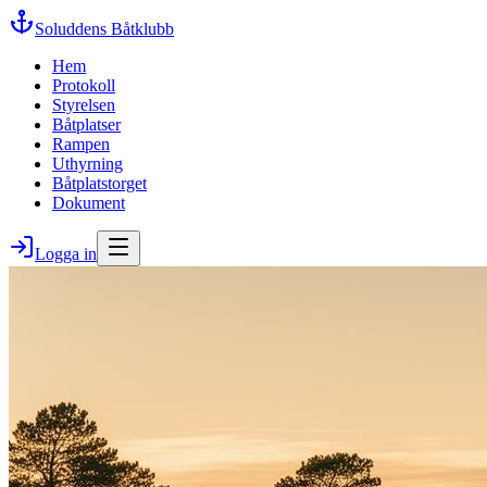
Soluddens Båtklubb
Hem
Protokoll
Styrelsen
Båtplatser
Rampen
Uthyrning
Båtplatstorget
Dokument
Logga in