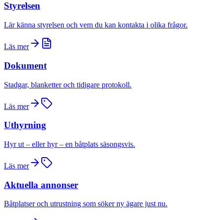
Styrelsen
Lär känna styrelsen och vem du kan kontakta i olika frågor.
Läs mer
Dokument
Stadgar, blanketter och tidigare protokoll.
Läs mer
Uthyrning
Hyr ut – eller hyr – en båtplats säsongsvis.
Läs mer
Aktuella annonser
Båtplatser och utrustning som söker ny ägare just nu.