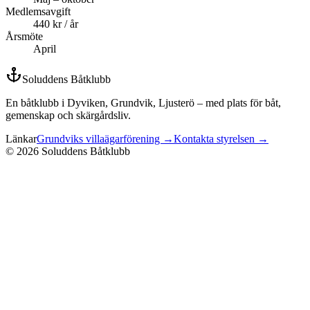
Medlemsavgift
440 kr / år
Årsmöte
April
Soluddens Båtklubb
En båtklubb i Dyviken, Grundvik, Ljusterö – med plats för båt,
gemenskap och skärgårdsliv.
Länkar
Grundviks villaägarförening →
Kontakta styrelsen →
©
2026
Soluddens Båtklubb