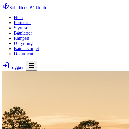
Soluddens Båtklubb
Hem
Protokoll
Styrelsen
Båtplatser
Rampen
Uthyrning
Båtplatstorget
Dokument
Logga in