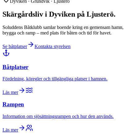
Dyviken · Grundvik · Ljusterö
Skärgårdsliv i Dyviken på Ljusterö.
Soluddens Båtklubb samlar boende kring en gemensam hamn,
brygga och ramp – med plats för båten och tid för havet.
Se båtplatser
Kontakta styrelsen
Båtplatser
Fördelning, köregler och tillgängliga platser i hamnen.
Läs mer
Rampen
Information om sjösättningsrampen och hur den används.
Läs mer