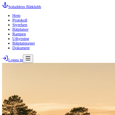
Soluddens Båtklubb
Hem
Protokoll
Styrelsen
Båtplatser
Rampen
Uthyrning
Båtplatstorget
Dokument
Logga in