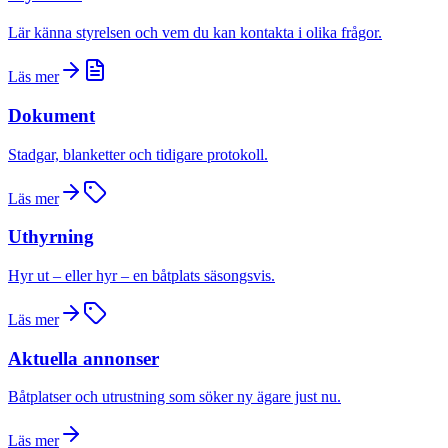
Lär känna styrelsen och vem du kan kontakta i olika frågor.
Läs mer
Dokument
Stadgar, blanketter och tidigare protokoll.
Läs mer
Uthyrning
Hyr ut – eller hyr – en båtplats säsongsvis.
Läs mer
Aktuella annonser
Båtplatser och utrustning som söker ny ägare just nu.
Läs mer