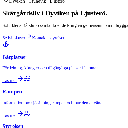
Dyviken · Grundvik · Ljusterö
Skärgårdsliv i Dyviken på Ljusterö.
Soluddens Båtklubb samlar boende kring en gemensam hamn, brygga oc
Se båtplatser
Kontakta styrelsen
Båtplatser
Fördelning, köregler och tillgängliga platser i hamnen.
Läs mer
Rampen
Information om sjösättningsrampen och hur den används.
Läs mer
Styrelsen