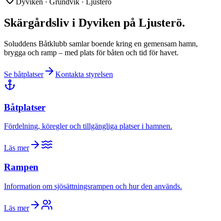
Dyviken · Grundvik · Ljusterö
Skärgårdsliv i Dyviken på Ljusterö.
Soluddens Båtklubb samlar boende kring en gemensam hamn,
brygga och ramp – med plats för båten och tid för havet.
Se båtplatser
Kontakta styrelsen
Båtplatser
Fördelning, köregler och tillgängliga platser i hamnen.
Läs mer
Rampen
Information om sjösättningsrampen och hur den används.
Läs mer