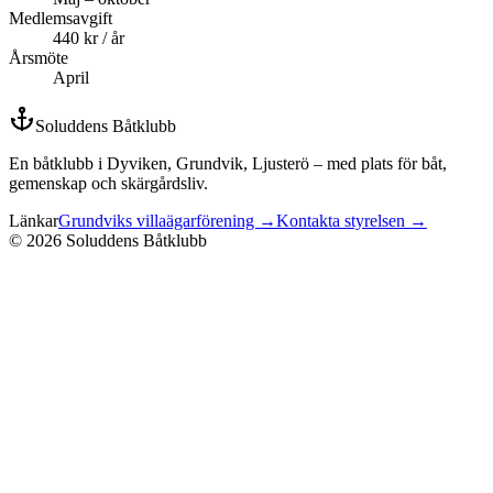
Medlemsavgift
440 kr / år
Årsmöte
April
Soluddens Båtklubb
En båtklubb i Dyviken, Grundvik, Ljusterö – med plats för båt,
gemenskap och skärgårdsliv.
Länkar
Grundviks villaägarförening →
Kontakta styrelsen →
©
2026
Soluddens Båtklubb