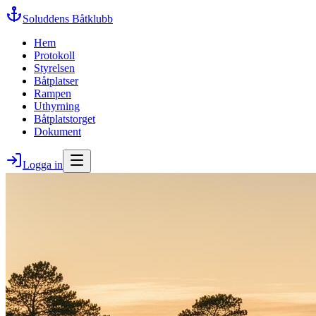
Soluddens Båtklubb
Hem
Protokoll
Styrelsen
Båtplatser
Rampen
Uthyrning
Båtplatstorget
Dokument
Logga in